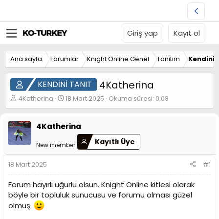
Giriş yap
Kayıt ol
Ana sayfa
Forumlar
Knight Online Genel
Tanıtım
Kendini 
4Katherina
KENDİNİ TANIT
K
B
4Katherina
18 Mart 2025
Okuma süresi: 0:08
o
a
n
ş
u
l
4Katherina
y
a
Kayıtlı Üye
u
n
New member
B
g
a
ı
18 Mart 2025
#1
ş
ç
l
t
Forum hayırlı uğurlu olsun. Knight Online kitlesi olarak
a
a
böyle bir topluluk sunucusu ve forumu olması güzel
t
r
a
i
olmuş.
n
h