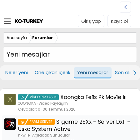
Giriş yap
Kayıt ol
Ana sayfa
Forumlar
Yeni mesajlar
Neler yeni
Öne çıkan içerik
Yeni mesajlar
Son aktivit
Xoongka Feli̇s Pk Movi̇e Iıı
VİDEO PAYLAŞIM
X
xOONGKA
Video Paylaşım
Cevaplar
0
30 Temmuz 2026
Srgame 25Xx - Server Dx11 -
FARM SERVER
Usko System Actıve
nxwile
Açılacak Sunucular